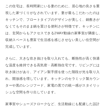
この住宅は、長時間家にいる妻のために、居心地の良さを重
視した家づくりがなされています。妻が最もこだわったのは
キッチンで、フロートタイプのデザインが美しく、鍋敷きが
なくてもそのまま鍋を置ける便利さが特徴です。キッチンに
は、玄関からもアクセスできる2WAY動線の家事室が隣接し、
収納スペースも豊富で生活感を感じさせない美しい住空間が
完成しています。
さらに、大きな吹き抜けを取り入れても、断熱性が高く快適
な温度を維持できる高気密・高断熱住宅です。リビングには
吹き抜けがあり、アイアン製手摺を使った階段が光を取り入
れ、開放感を増しています。キッチンのセラミック製カウン
ターや黒のレンジフード、家電の黒での統一感がスタイリッ
シュな空間を作り出しています。
家事室やシューズクロークなど、生活動線にも配慮した設計